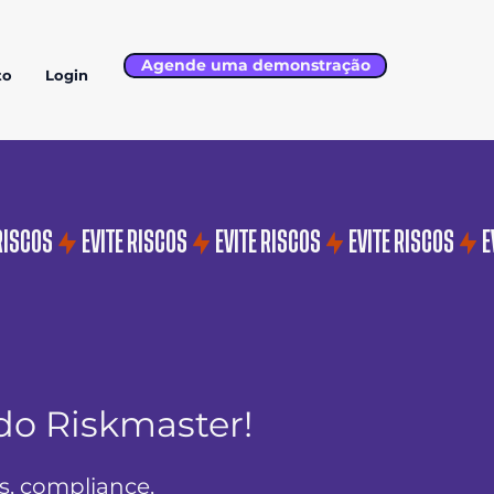
Agende uma demonstração
to
Login
do Riskmaster!
os, compliance,