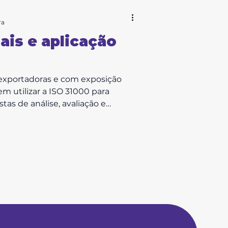
ra
ais e aplicação
exportadoras e com exposição
em utilizar a ISO 31000 para
tas de análise, avaliação e
ceiros, como os riscos de variação
000 e por que ela é importante? A
vos . Ela fornece diretrizes
alquer tipo de organização —
a ou gran