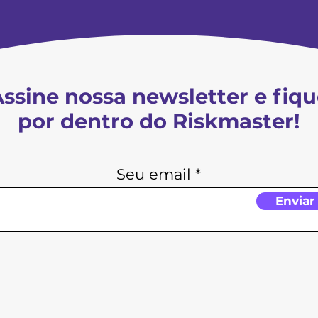
instabilidade global inte
envolvendo grandes potên
inflação, ajustes agressivo
ssine nossa newsletter e fiq
por dentro do Riskmaster!
Seu email
Enviar