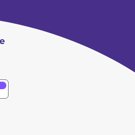
nsa. Tensões geopolíticas
cias, a persistência da
s nas taxas de juros […]
ue