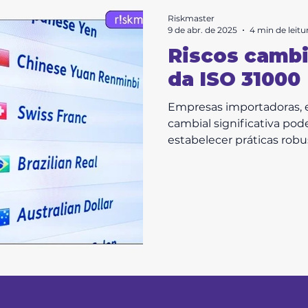
Riskmaster
9 de abr. de 2025
4 min de leitu
Riscos cambi
da ISO 31000
Empresas importadoras, 
cambial significativa pod
estabelecer práticas robus
mitigação de riscos finan
cambial. O que é a ISO 31
ISO 31000:2018 é a norma internacional de referência para
gestão de riscos corporati
genéricas aplicáveis a qu
pública, privada, pequen