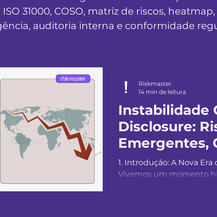
 ISO 31000, COSO, matriz de riscos, heatmap,
ência, auditoria interna e conformidade regu
Riskmaster
14 min de leitura
Instabilidade 
Disclosure: Ri
Emergentes, 
Responsabili
1. Introdução: A Nova Era 
Investidor
Vivemos um momento his
incertezas, rupturas e tr
longo de 2024 e início d
foi novamente confronta