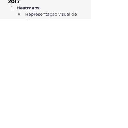
2017
Heatmaps
:
Representação visual de 
riscos com base em 
probabilidade e impacto.
Mapas de Riscos Dinâmicos
:
Permitem identificar e 
priorizar ameaças em 
tempo real.
Value at Risk (VaR)
:
Avaliação quantitativa de 
perdas financeiras 
potenciais.
Como o 
Riskmaster
 Potencializa 
a Implementação do COSO 2017
O 
Riskmaster
 é a solução 
definitiva para organizações que 
desejam implementar o 
COSO 
2017
 de maneira eficiente e 
integrada. Suas funcionalidades 