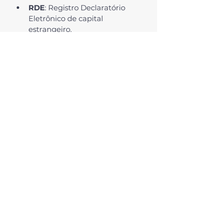
RDE
: Registro Declaratório 
Eletrônico de capital 
estrangeiro.
SCE
: Registro eletrônico das 
operações de câmbio 
contratadas.
Parte 6: Como o Riskmaster 
otimiza o compliance cambial 
(25%)
6.1. O que é o Riskmaster?
O 
Riskmaster
 é um sistema SaaS 
de gestão integrada de riscos e 
compliance que ajuda sua 
empresa a:
Mapear e monitorar riscos 
regulatórios.
Controlar exposições cambiais 
em tempo real.