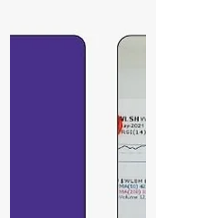
cambial. O que é a ISO 31000 e por que
ela é importante? A ISO 31000:2018 é a
norma internacional de referência para
gestão de riscos corporativos . Ela
fornece diretrizes genéricas aplicáveis a
qualquer tipo de organização —
pública, privada, pequena ou gran