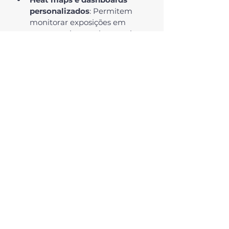
personalizados
: Permitem 
monitorar exposições em 
tempo real, com alertas sobre 
variações significativas e 
desvios das metas.
Gestão de instrumentos de 
hedge
: Controle de contratos 
futuros, swaps e opções, com 
indicadores de performance e 
cálculo automático de 
resultados.
Simulações e cenários
: 
Modelos integrados que 
permitem simular diferentes 
taxas de câmbio e calcular 
seus impactos sobre os fluxos 
de caixa e resultados.
Registro de exposições e 
transações
: Armazena todas 
as informações relacionadas a 